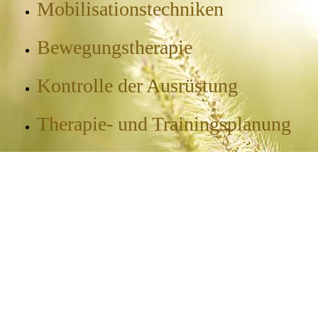
Mobilisationstechniken
Bewegungstherapie
Kontrolle der Ausrüstung
Therapie- und Trainingsplanung
Taping