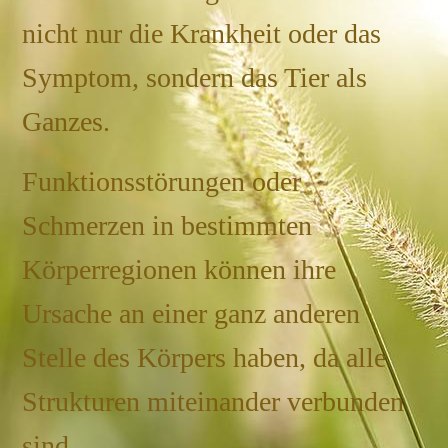
nicht nur die Krankheit oder das
Symptom, sondern das Tier als
Ganzes.
Funktionsstörungen oder
Schmerzen in bestimmten
Körperregionen können ihre
Ursache an einer ganz anderen
Stelle des Körpers haben, da alle
Strukturen miteinander verbunden
sind.