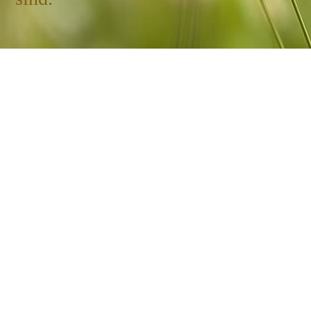
"Wenn alle Systeme des Körpers
wohlgeordnet sind herrscht
Gesundheit"
(Taylor Andrew Still,
Gründer der Osteopathie)